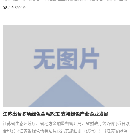
危废监管应建立一套行之有效的防范机制，打造危险废物...
08-19 /
2019
江苏出台多项绿色金融政策 支持绿色产业企业发展
江苏省生态环境厅、省地方金融监督管理局、省财政厅等7部门近日联
合印发《江苏省绿色债券贴息政策实施细则（试行）》《江苏省绿色