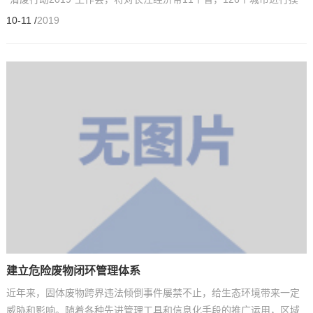
底排查，分类处置，确认整改，推进固体废物从乱推乱放到...
10-11 /
2019
建立危险废物闭环管理体系
近年来，固体废物跨界违法倾倒事件屡禁不止，给生态环境带来一定
威胁和影响。随着各种先进管理工具和信息化手段的推广运用，区域