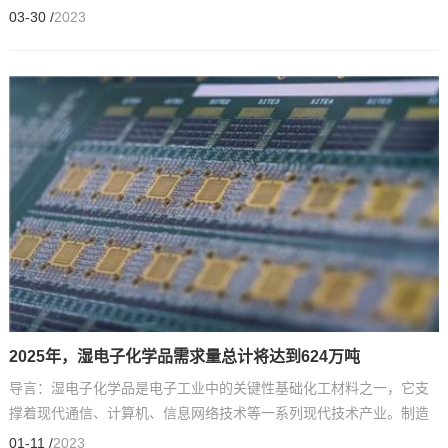
路制造的电子级专用化学试剂。此类试剂一般用于集成...
03-30 /
2023
2025年，湿电子化学品需求量总计将达到624万吨
导言：湿电子化学品是电子工业中的关键性基础化工材料之一，它支
撑着现代通信、计算机、信息网络技术等一系列现代技术产业。制造
硅基芯片有数百道工序，需要重复进行光刻、显影、蚀刻...
01-11 /
2023