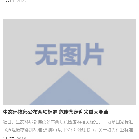
12-19 /
2022
生态环境部公布两项标准 危废鉴定迎来重大变革
近日，生态环境部连续公布两项危险废物相关标准，一项是国家标准
《危险废物鉴别标准 通则》(以下简称《通则》)，另一项为行业标准
《危险废物鉴别技术规范》(以下简称《技术规范》)。两...