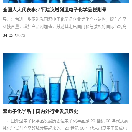
全国人大代表李少平建议增列湿电子化学品税则号
导言：为进一步促进我国湿电子化学品企业优化产业结构，提升产品
科技含量，增加产品附加值，鼓励其走出国门参与激烈的国际市场竞
争，为未来更高端、更先进制程的半导体行业提供安全可...
04-03 /
2023
湿电子化学品｜国内外行业发展历史
一、国外湿电子化学品发展历史湿电子化学品是 20 世纪 60 年代从高
纯化学试剂产品领域发展起来的。20 世纪 60 年代末出现用于集成电