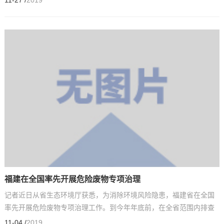
11-27 /
2019
福建在全国率先开展危险废物专项治理
‍‍‍‍‍‍‍‍记者近日从省生态环境厅获悉，为消除环境风险隐患，福建省在全国
率先开展危险废物专项治理工作。到今年年底前，在全省范围内排查
化工园区、重点行业危险废物产生单位...
11-04 /
2019